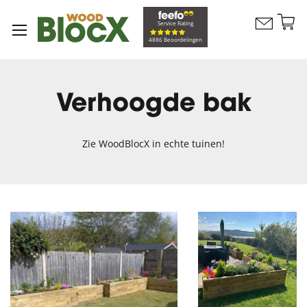
G
Service Rating
Contacteer
na
Winkelw
4886 Beoordelingen
ons
d
in
Verhoogde bak
Zie WoodBlocX in echte tuinen!