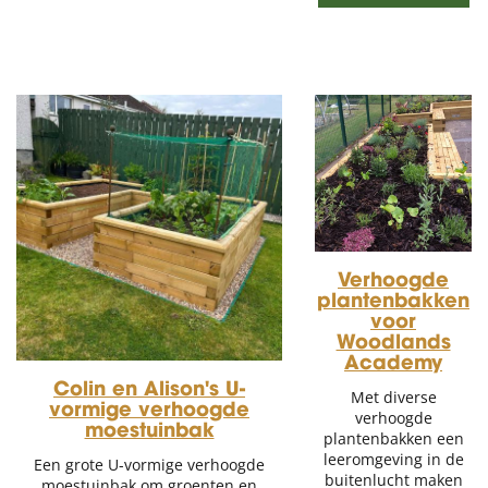
Verhoogde
plantenbakken
voor
Woodlands
Academy
Colin en Alison's U-
Met diverse
vormige verhoogde
verhoogde
moestuinbak
plantenbakken een
leeromgeving in de
Een grote U-vormige verhoogde
buitenlucht maken
moestuinbak om groenten en