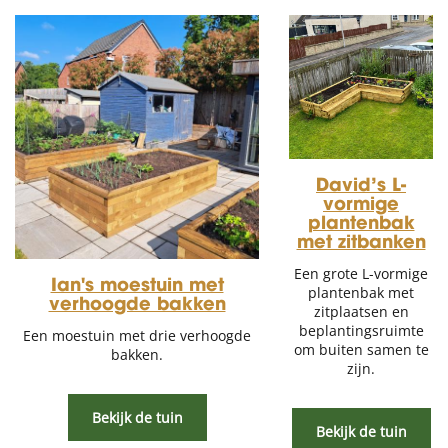
David’s L-
vormige
plantenbak
met zitbanken
Een grote L-vormige
Ian's moestuin met
plantenbak met
verhoogde bakken
zitplaatsen en
beplantingsruimte
Een moestuin met drie verhoogde
om buiten samen te
bakken.
zijn.
Bekijk de tuin
Bekijk de tuin