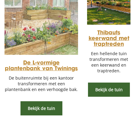
Thibauts
keerwand met
traptreden
Een hellende tuin
transformeren met
De L-vormige
een keerwand en
plantenbank van Twinings
traptreden.
De buitenruimte bij een kantoor
transformeren met een
plantenbank en een verhoogde bak.
Bekijk de tuin
Bekijk de tuin