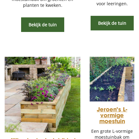
voor leeringen.
planten te kweken.
Bekijk de tuin
Bekijk de tuin
Jeroen’s L-
vormige
moestuin
Een grote L-vormige
moestuinbak om