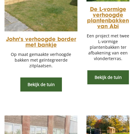
De L-vormige
verhoogde
plantenbakken
van Abi
Een project met twee
John’s verhoogde border
L-vormige
met bankje
plantenbakken ter
afbakening van een
Op maat gemaakte verhoogde
vlonderterras.
bakken met geïntegreerde
zitplaatsen.
Bekijk de tuin
Bekijk de tuin