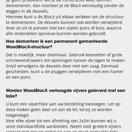
demonteren, dan monteer je de BlocX eenvoudig zonder de
wiggen in de deuvels.
Hiermee kunt u de BlocX uit elkaar wrikken om de structuur
te demonteren. De deuvels kunnen ook worden verwijderd
door ze uit te ponsen met een stalen pons of buis, waarna
alle onderdelen opnieuw kunnen worden gebruikt.
Hoe demonteer ik een permanent gemonteerde
WoodBlocX-structuur?
Dat is moeilijk, maar doenbaar. Gebruik koevoeten of grote
schroevendraaiers om openingen tussen de lagen te maken.
Snijd vervolgens de deuvels door met een zaag. Eenmaal
gescheiden, kunt u de pluggen verwijderen met een hamer
en een pons.
Worden WoodBlocX verhoogde vijvers geleverd met een
folie?
U kunt een vijverfolie aan uw bestelling toevoegen. Let op:
deze maken geen deel uit van de kit, tenzij ze worden
toegevoegd.
Voor elke vijver tot een afmeting van 2x2m kunnen wij u
onze standaardfolie aanbieden. Neem voor grotere vijvers
contact met ons op zodat we een op maat gemaakte folie