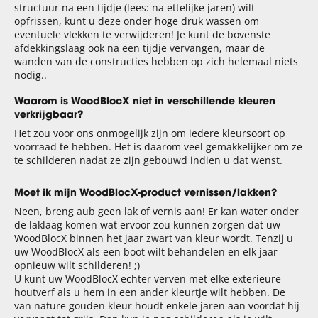
structuur na een tijdje (lees: na ettelijke jaren) wilt
opfrissen, kunt u deze onder hoge druk wassen om
eventuele vlekken te verwijderen! Je kunt de bovenste
afdekkingslaag ook na een tijdje vervangen, maar de
wanden van de constructies hebben op zich helemaal niets
nodig..
Waarom is WoodBlocX niet in verschillende kleuren
verkrijgbaar?
Het zou voor ons onmogelijk zijn om iedere kleursoort op
voorraad te hebben. Het is daarom veel gemakkelijker om ze
te schilderen nadat ze zijn gebouwd indien u dat wenst.
Moet ik mijn WoodBlocX-product vernissen/lakken?
Neen, breng aub geen lak of vernis aan! Er kan water onder
de laklaag komen wat ervoor zou kunnen zorgen dat uw
WoodBlocX binnen het jaar zwart van kleur wordt. Tenzij u
uw WoodBlocX als een boot wilt behandelen en elk jaar
opnieuw wilt schilderen! ;)
U kunt uw WoodBlocX echter verven met elke exterieure
houtverf als u hem in een ander kleurtje wilt hebben. De
van nature gouden kleur houdt enkele jaren aan voordat hij