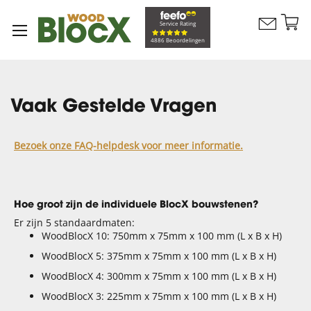
G
Service Rating
Contacteer
na
Winkelw
4886 Beoordelingen
ons
d
in
Vaak Gestelde Vragen
Bezoek onze FAQ-helpdesk voor meer informatie.
Hoe groot zijn de individuele BlocX bouwstenen?
Er zijn 5 standaardmaten:
WoodBlocX 10: 750mm x 75mm x 100 mm (L x B x H)
WoodBlocX 5: 375mm x 75mm x 100 mm (L x B x H)
WoodBlocX 4: 300mm x 75mm x 100 mm (L x B x H)
WoodBlocX 3: 225mm x 75mm x 100 mm (L x B x H)