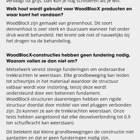
vervaagt tot grijs. Dan kun je nog schilderen als je wilt.
Welk hout wordt gebruikt voor WoodBlocX producten en
waar komt het vandaan?
WoodBlocX zijn gemaakt van grenenhout. Dit soort
dennenhout is zeer sterk en duurzaam wanneer het onder
druk wordt behandeld. Het kromt ook niet of nauwelijks bij
het drogen na de behandeling.
WoodBlocX-constructies hebben geen fundering nodig.
Waarom vallen ze dan niet om?
Metselwerk vereist stevige funderingen om onderaardse
trekkrachten te weerstaan. Elke grondbeweging kan leiden
tot scheurtjes in het materiaal waardoor de structuur
vatbaar wordt voor instorting, tenzij deze wordt
ondersteund door een betonnen fundament.
WoodBlocX-structuren daarentegen hebben een rigide
structuur doordat door middel van veel pluggen verbonden
zijn. Zo kunnen ze aan de trekkrachten weerstaan. Onze
tests hebben aangetoond dat elke deuvelverbinding tot 0,9
ton schuifkracht kan weerstaan).
Dit betekent dat kleine grondbewegingen de constructie niet
aantasten en dat er geen funderingen nodig zijn.