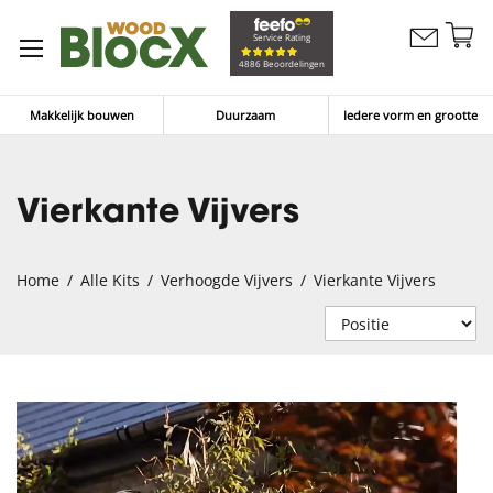
G
Service Rating
Contacteer
na
Winkelw
4886 Beoordelingen
ons
d
in
Makkelijk bouwen
Duurzaam
Iedere vorm en grootte
Vierkante Vijvers
Home
Alle Kits
Verhoogde Vijvers
Vierkante Vijvers