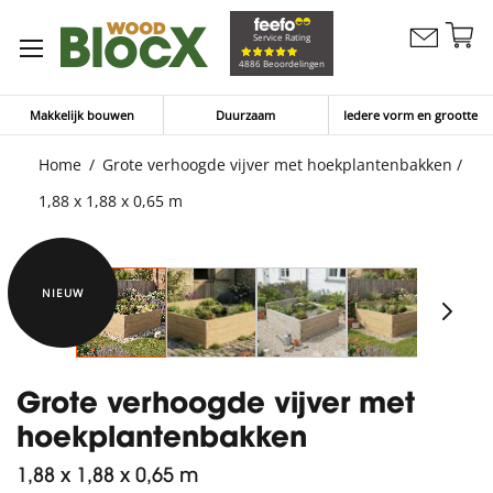
G
Service Rating
Contacteer
na
Winkelw
4886 Beoordelingen
ons
d
in
Makkelijk bouwen
Duurzaam
Iedere vorm en grootte
Home
Grote verhoogde vijver met hoekplantenbakken /
1,88 x 1,88 x 0,65 m
NIEUW
Grote verhoogde vijver met
hoekplantenbakken
1,88 x 1,88 x 0,65 m