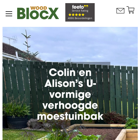
G
Service Rating
Contacteer
na
Winkelw
4886 Beoordelingen
ons
d
in
Colin en
Alison’s U-
vormige
verhoogde
moestuinbak