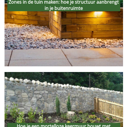
je structuur aanbrengt in je
Zones in de tuin maken: hoe je structuur aanbrengt
in je buitenruimte
buitenruimte
24th February 2026
Hoe je een mortelloze
keermuur bouwt met
Hoe je een mortelloze keermuur bouwt met