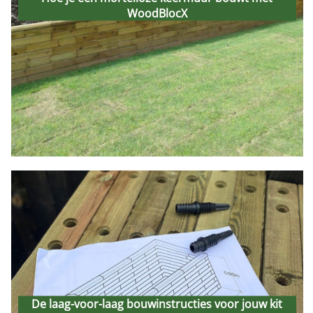
WoodBlocX
WoodBlocX
10th February 2026
De laag-voor-laag
bouwinstructies voor jouw
De laag-voor-laag bouwinstructies voor jouw kit