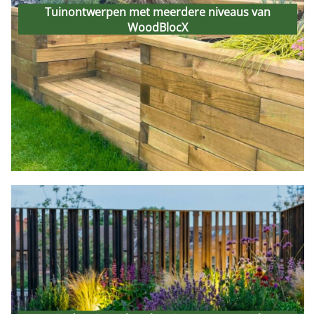
meerdere niveaus van
Tuinontwerpen met meerdere niveaus van
WoodBlocX
WoodBlocX
17th April 2026
Zones in de tuin maken: hoe