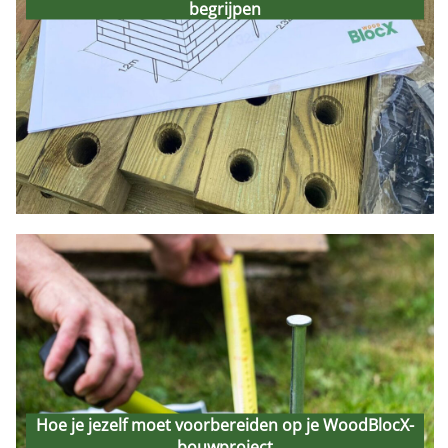
begrijpen
kit begrijpen
27th January 2026
Hoe je jezelf moet
voorbereiden op je
Hoe je jezelf moet voorbereiden op je WoodBlocX-
bouwproject