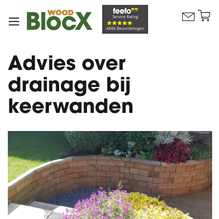
G
Service Rating
Contacteer
na
Winkelw
4886 Beoordelingen
ons
d
in
Advies over
drainage bij
keerwanden