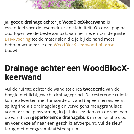
Ja,
goede drainage achter je WoodBlocX-keerwand
is
essentieel voor de levensduur en stabiliteit. Op deze pagina
doorlopen we de beste aanpak: van het kiezen van de juiste
DPM-voering
tot de materialen die je bij de hand moet
hebben wanneer je een
WoodBlocX-keerwand of terras
bouwt.
Drainage achter een WoodBlocX-
keerwand
Vul de ruimte achter de wand tot circa
tweederde
van de
hoogte met lichtgewicht drainagegrind. De resterende ruimte
kun je afwerken met tuinaarde of zand (bij een terras: eerst
split/grind als drainagelaag en vervolgens menggranulaat).
Vormt er snel plasvorming in je tuin, leg dan aan de voet van
de wand een
geperforeerde drainagebuis
in een smalle sleuf
en voer deze af naar een geschikt afvoerpunt. Vul de sleuf
terug met menggranulaat/steenpuin.