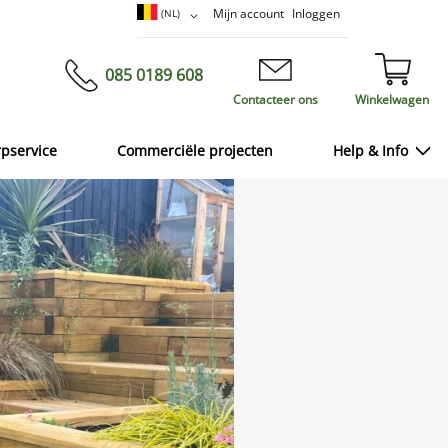
Ga
Taal
Mijn account
Inloggen
(NL)
naar
de
inhoud
085 0189 608
Contacteer ons
Winkelwagen
rpservice
Commerciële projecten
Help & Info