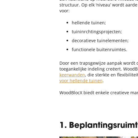
structuur. Op elk ‘niveau’ wordt aard
voor:
hellende tuinen;
tuininrchtingsprojecten;
decoratieve tuinelementen;
functionele buitenruimtes.
Door een trapsgewijze aanpak wordt d
toegankelijke indeling creëert. WoodB
keerwanden
, die sterkte en flexibili
voor hellende tuinen
.
WoodBlocX biedt enkele creatieve ma
1. Beplantingsruim