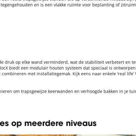
e tegengehouden en is een vlakke ruimte voor beplanting of zitruim
e druk op elke wand verminderd, wat de stabiliteit verbetert en t
locX biedt een modulair houten systeem dat speciaal is ontworpen 
teit combineren met installatiegemak. Kijk eens naar enkele ‘real li
nieren om trapsgewijze keerwanden en verhoogde bakken in je tui
tes op meerdere niveaus