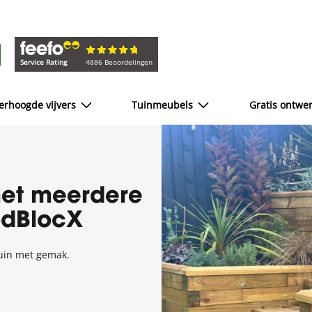
Service Rating
4886 Beoordelingen
erhoogde vijvers
Tuinmeubels
Gratis ontwe
met meerdere
odBlocX
tuin met gemak.