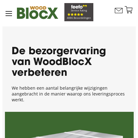
G
Service Rating
Contacteer
na
Winkelw
4886 Beoordelingen
ons
d
in
De bezorgervaring
van WoodBlocX
verbeteren
We hebben een aantal belangrijke wijzigingen
aangebracht in de manier waarop ons leveringsproces
werkt.