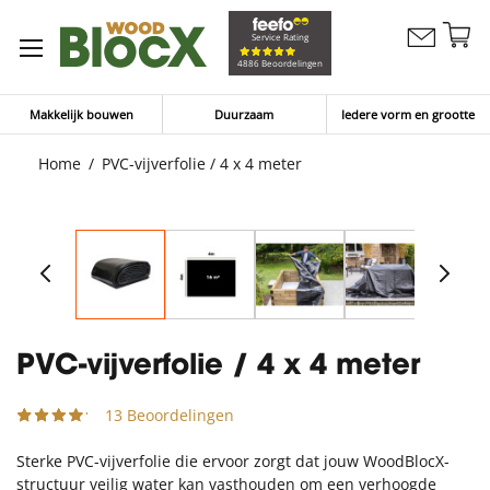
G
Service Rating
Contacteer
na
Winkelw
4886 Beoordelingen
ons
d
in
Makkelijk bouwen
Duurzaam
Iedere vorm en grootte
Home
PVC-vijverfolie / 4 x 4 meter
PVC-vijverfolie / 4 x 4 meter
13 Beoordelingen
Sterke PVC-vijverfolie die ervoor zorgt dat jouw WoodBlocX-
structuur veilig water kan vasthouden om een verhoogde