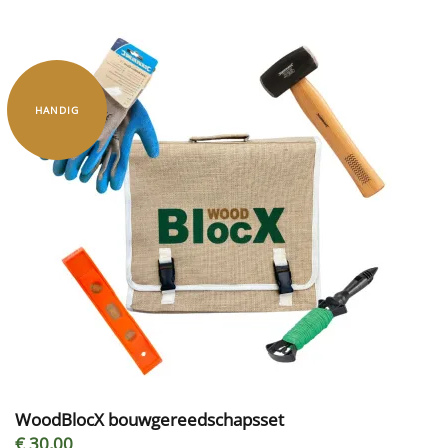
HANDIG
WoodBlocX bouwgereedschapsset
€ 30,00