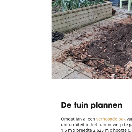
De tuin plannen
Omdat Ian al een
verhoogde bak
van
uniformiteit in het tuinontwerp te
1,5 m x breedte 2,625 m x hoogte 0