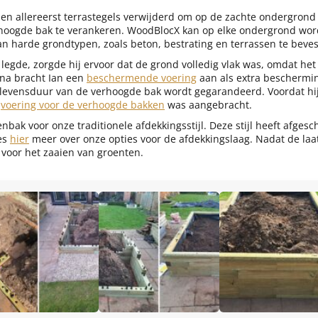
n allereerst terrastegels verwijderd om op de zachte ondergrond
oogde bak te verankeren. WoodBlocX kan op elke ondergrond wor
n harde grondtypen, zoals beton, bestrating en terrassen te beves
 legde, zorgde hij ervoor dat de grond volledig vlak was, omdat het
na bracht Ian een
beschermende voering
aan als extra beschermin
levensduur van de verhoogde bak wordt gegarandeerd. Voordat hij
e
voering voor de verhoogde bakken
was aangebracht.
nbak voor onze traditionele afdekkingsstijl. Deze stijl heeft afges
es
hier
meer over onze opties voor de afdekkingslaag. Nadat de laa
 voor het zaaien van groenten.