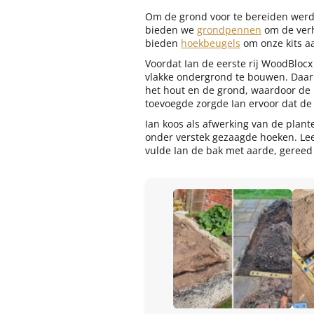
Om de grond voor te bereiden werde
bieden we
grondpennen
om de verh
bieden
hoekbeugels
om onze kits aa
Voordat Ian de eerste rij WoodBlocx
vlakke ondergrond te bouwen. Daar
het hout en de grond, waardoor de 
toevoegde zorgde Ian ervoor dat d
Ian koos als afwerking van de plante
onder verstek gezaagde hoeken. Le
vulde Ian de bak met aarde, gereed