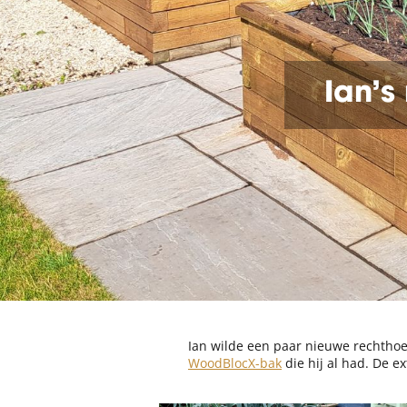
Ian’s
Ian wilde een paar nieuwe rechtho
WoodBlocX-bak
die hij al had. De e