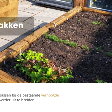
bakken
 passen bij de bestaande
verhoogde
erder uit te breiden.