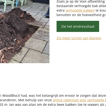
Zoals je op de Voor-afbeelding
bestaande verhoogde bak alleen
extra
verhoogde bakken
te bou
benutten en de hoeveelheid gr
Zie het eindresultaat
Zie meer tuinen van klanten
 WoodBlocX had, was het belangrijk om ervoor te zorgen dat dez
 garanderen. Met behulp van onze
online rekentool voor verhoogde
,65 m. Ian was van plan om de extra twee bakken toe te voegen als