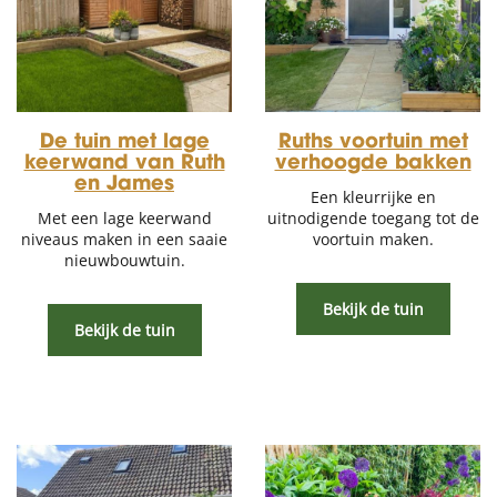
De tuin met lage
Ruths voortuin met
keerwand van Ruth
verhoogde bakken
en James
Een kleurrijke en
Met een lage keerwand
uitnodigende toegang tot de
niveaus maken in een saaie
voortuin maken.
nieuwbouwtuin.
Bekijk de tuin
Bekijk de tuin