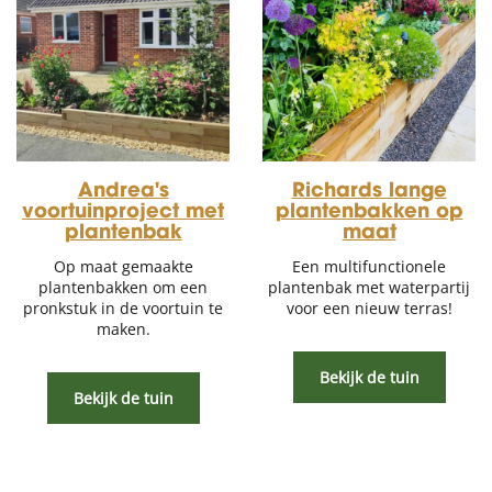
Andrea's
Richards lange
voortuinproject met
plantenbakken op
plantenbak
maat
Op maat gemaakte
Een multifunctionele
plantenbakken om een
plantenbak met waterpartij
pronkstuk in de voortuin te
voor een nieuw terras!
maken.
Bekijk de tuin
Bekijk de tuin