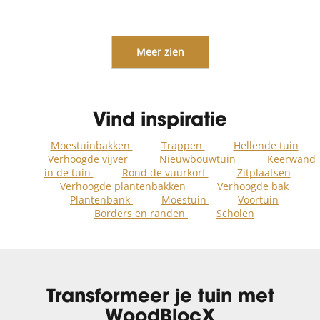
Meer zien
Vind inspiratie
Moestuinbakken
Trappen
Hellende tuin
Verhoogde vijver
Nieuwbouwtuin
Keerwand
in de tuin
Rond de vuurkorf
Zitplaatsen
Verhoogde plantenbakken
Verhoogde bak
Plantenbank
Moestuin
Voortuin
Borders en randen
Scholen
Transformeer je tuin met
WoodBlocX