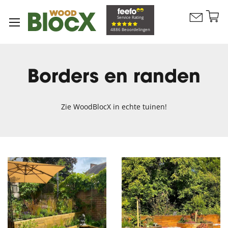
G
Service Rating
Contacteer
na
Winkelw
4886 Beoordelingen
ons
d
in
Borders en randen
Zie WoodBlocX in echte tuinen!