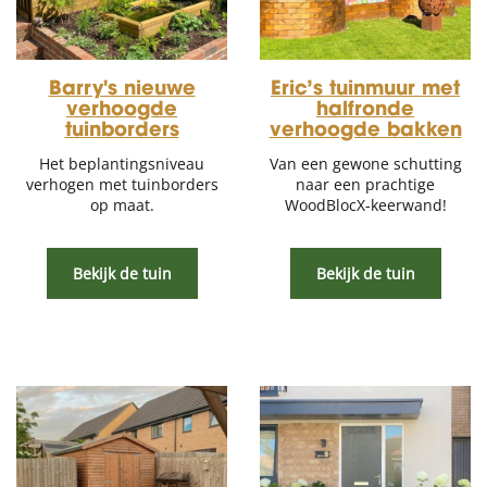
Barry's nieuwe
Eric’s tuinmuur met
verhoogde
halfronde
tuinborders
verhoogde bakken
Het beplantingsniveau
Van een gewone schutting
verhogen met tuinborders
naar een prachtige
op maat.
WoodBlocX-keerwand!
Bekijk de tuin
Bekijk de tuin