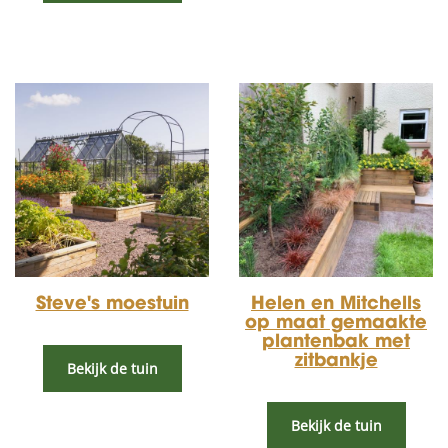
Steve's moestuin
Helen en Mitchells
op maat gemaakte
plantenbak met
zitbankje
Bekijk de tuin
Bekijk de tuin