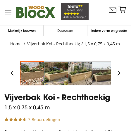
G
Service Rating
Contacteer
na
Winkelw
4886 Beoordelingen
ons
d
in
Makkelijk bouwen
Duurzaam
Iedere vorm en grootte
Home
Vijverbak Koi - Rechthoekig / 1,5 x 0,75 x 0,45 m
Vijverbak Koi - Rechthoekig
1,5 x 0,75 x 0,45 m
7 Beoordelingen