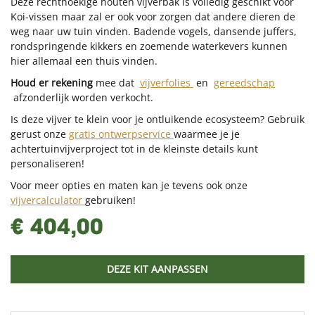
Deze rechthoekige houten vijverbak is volledig geschikt voor
Koi-vissen maar zal er ook voor zorgen dat andere dieren de
weg naar uw tuin vinden. Badende vogels, dansende juffers,
rondspringende kikkers en zoemende waterkevers kunnen
hier allemaal een thuis vinden.
Houd er rekening
mee dat
vijverfolies
en
gereedschap
afzonderlijk worden verkocht.
Is deze vijver te klein voor je ontluikende ecosysteem? Gebruik
gerust onze
gratis ontwerpservice
waarmee je je
achtertuinvijverproject tot in de kleinste details kunt
personaliseren!
Voor meer opties en maten kan je tevens ook onze
vijvercalculator
gebruiken!
€ 404,00
DEZE KIT AANPASSEN