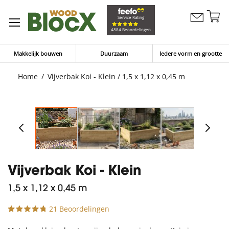
G
Service Rating
Contacteer
na
Winkelw
4884 Beoordelingen
ons
d
in
Makkelijk bouwen
Duurzaam
Iedere vorm en grootte
Home
Vijverbak Koi - Klein / 1,5 x 1,12 x 0,45 m
Vijverbak Koi - Klein
1,5 x 1,12 x 0,45 m
21 Beoordelingen