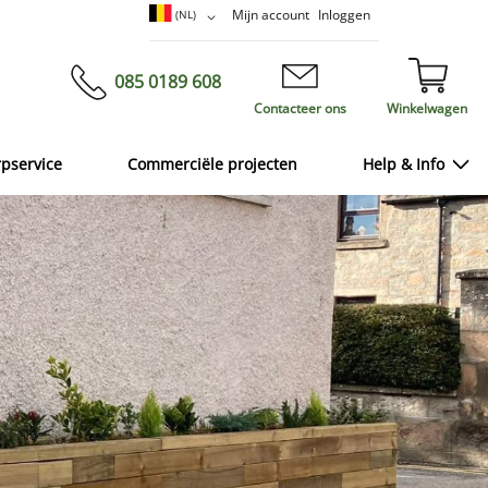
Ga
Taal
Mijn account
Inloggen
(NL)
naar
de
inhoud
085 0189 608
Contacteer ons
Winkelwagen
rpservice
Commerciële projecten
Help & Info