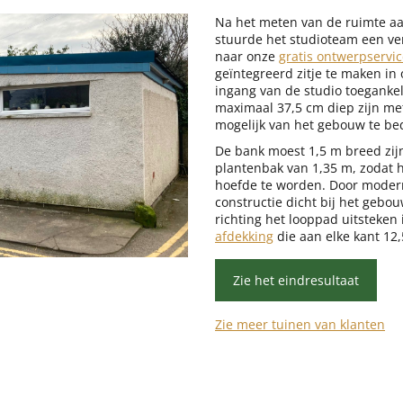
Na het meten van de ruimte aa
stuurde het studioteam een ve
naar onze
gratis ontwerpservi
geïntegreerd zitje te maken in
ingang van de studio toeganke
maximaal 37,5 cm diep zijn met
mogelijk van het gebouw te be
De bank moest 1,5 m breed zij
plantenbak van 1,35 m, zodat 
hoefde te worden. Door modern
constructie dicht bij het geb
richting het looppad uitsteken 
afdekking
die aan elke kant 12,
Zie het eindresultaat
Zie meer tuinen van klanten