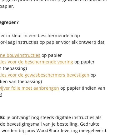
papier.
begrepen?
er in kleur in een beschermende map
r-laag instructies op papier voor elk ontwerp dat
ne bouwinstructies
op papier
cties voor de beschermende voering
op papier
n toepassing)
cties voor de gewasbeschermers bevestigen
op
dien van toepassing)
vijver folie moet aanbrengen
op papier (indien van
g)
NG
: je ontvangt nog steeds digitale instructies als
j de bevestigingsmail van je bestelling. Gedrukte
es worden bij jouw WoodBlocx-levering meegeleverd.