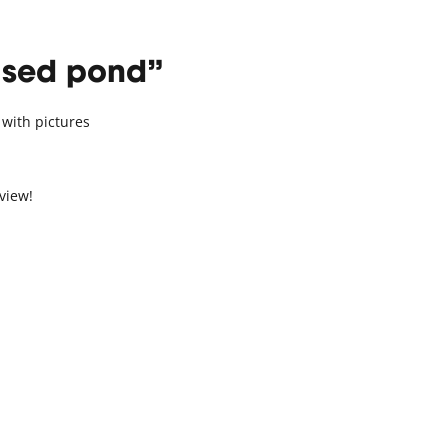
aised pond
 with pictures
view!