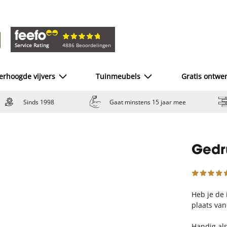
Service Rating
4886 Beoordelingen
erhoogde vijvers
Tuinmeubels
Gratis ontwe
Sinds 1998
Gaat minstens 15 jaar mee
Gedru
Heb je de i
plaats van
Handig als