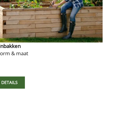
inbakken
 vorm & maat
 DETAILS