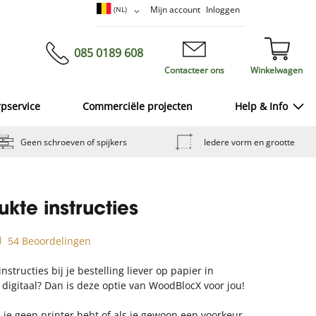
Ga
Taal
Mijn account
Inloggen
(NL)
naar
de
inhoud
085 0189 608
Contacteer ons
Winkelwagen
rpservice
Commerciële projecten
Help & Info
Geen schroeven of spijkers
Iedere vorm en grootte
kte instructies
54 Beoordelingen
nstructies bij je bestelling liever op papier in
 digitaal? Dan is deze optie van WoodBlocX voor jou!
 je geen printer hebt of als je gewoon een voorkeur