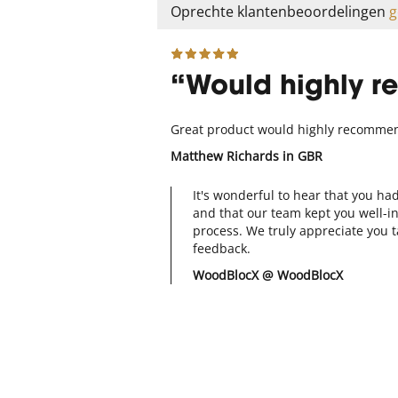
Oprechte klantenbeoordelingen
g
Would highly 
Great product would highly recomme
Matthew Richards
in GBR
It's wonderful to hear that you ha
and that our team kept you well-
process. We truly appreciate you t
feedback.
WoodBlocX @ WoodBlocX