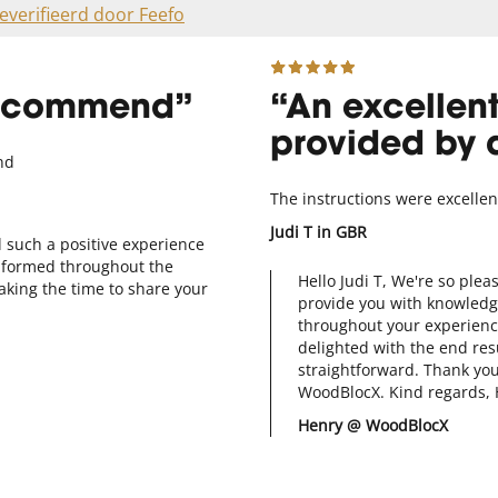
everifieerd door Feefo
recommend
An excellen
provided by 
nd
The instructions were excellen
Judi T
in GBR
d such a positive experience
informed throughout the
Hello Judi T, We're so plea
aking the time to share your
provide you with knowledg
throughout your experience
delighted with the end res
straightforward. Thank yo
WoodBlocX. Kind regards,
Henry @ WoodBlocX