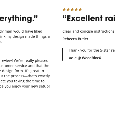
erything.
Excellent r
ndy man would have liked
Clear and concise instructions
hink my design made things a
Rebecca Butler
e.
Thank you for the 5-star re
Adie @ WoodBlocX
review! We’re really pleased
ustomer service and that the
design form. It’s great to
t the process—that’s exactly
ate you taking the time to
pe you enjoy your new setup!