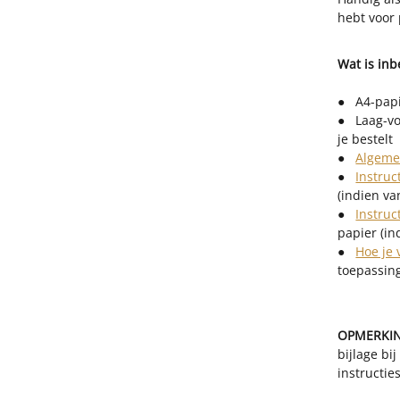
hebt voor 
Wat is in
● A4-papi
● Laag-voo
je bestelt
●
Algeme
●
Instru
(indien va
●
Instru
papier (in
●
Hoe je 
toepassin
OPMERKI
bijlage bi
instructi