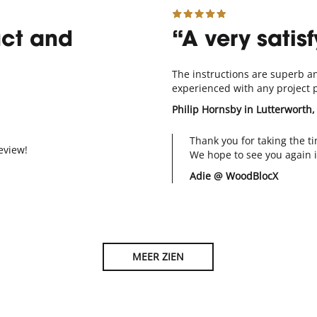
uct and
A very satis
The instructions are superb a
experienced with any project p
Philip Hornsby
in Lutterworth, 
Thank you for taking the t
eview!
We hope to see you again i
Adie @ WoodBlocX
MEER ZIEN