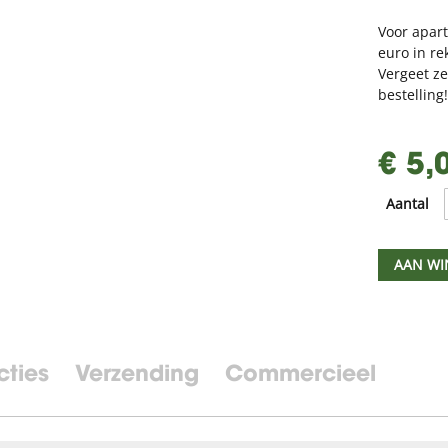
Voor apar
euro in re
Vergeet z
bestelling
€ 5,
Aantal
AAN WI
cties
Verzending
Commercieel