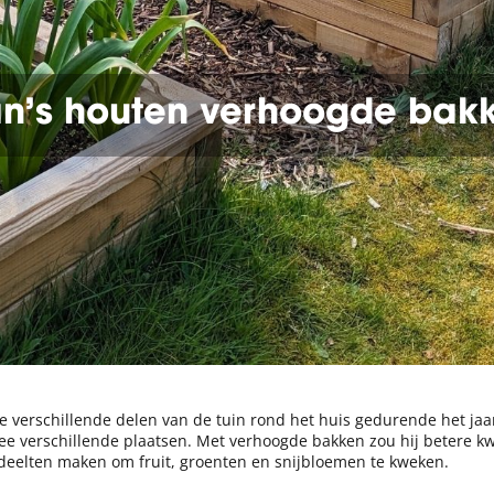
n’s houten verhoogde bak
verschillende delen van de tuin rond het huis gedurende het jaar
e verschillende plaatsen. Met verhoogde bakken zou hij betere kw
eelten maken om fruit, groenten en snijbloemen te kweken.