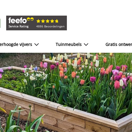
Service Rating
4886 Beoordelingen
erhoogde vijvers
Tuinmeubels
Gratis ontwe