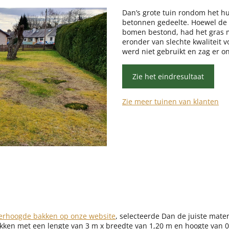
Dan’s grote tuin rondom het hu
betonnen gedeelte. Hoewel de 
bomen bestond, had het gras 
eronder van slechte kwaliteit 
werd niet gebruikt en zag er on
Zie het eindresultaat
Zie meer tuinen van klanten
verhoogde bakken op onze website
, selecteerde Dan de juiste maten
akken met een lengte van 3 m x breedte van 1,20 m en hoogte van 