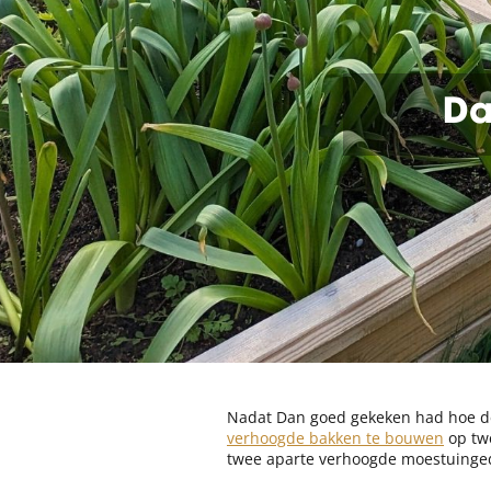
Da
Nadat Dan goed gekeken had hoe de 
verhoogde bakken te bouwen
op twe
twee aparte verhoogde moestuinged