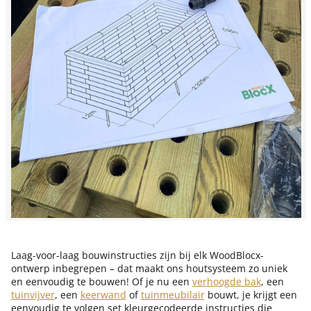
Laag-voor-laag bouwinstructies zijn bij elk WoodBlocx-
ontwerp inbegrepen – dat maakt ons houtsysteem zo uniek
en eenvoudig te bouwen! Of je nu een
verhoogde bak
, een
tuinvijver
, een
keerwand
of
tuinmeubilair
bouwt, je krijgt een
eenvoudig te volgen set kleurgecodeerde instructies die