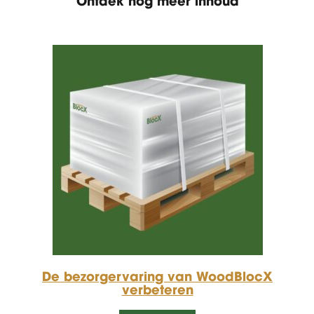
Ontdek nog meer inhoud
De bezorgervaring van WoodBlocX
verbeteren