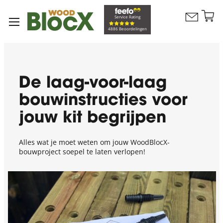
G
Service Rating
Contacteer
na
Winkelw
4886 Beoordelingen
ons
d
in
De laag-voor-laag
bouwinstructies voor
jouw kit begrijpen
Alles wat je moet weten om jouw WoodBlocX-
bouwproject soepel te laten verlopen!