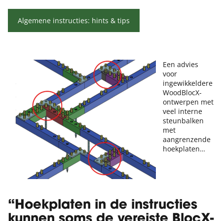
Algemene instructies: hints & tips
Een advies
voor
ingewikkeldere
WoodBlocX-
ontwerpen met
veel interne
steunbalken
met
aangrenzende
hoekplaten…
“Hoekplaten in de instructies
kunnen soms de vereiste BlocX-