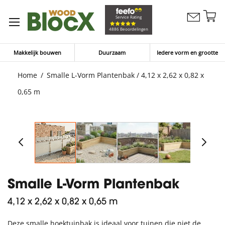
G
Service Rating
Contacteer
na
Winkelw
4886 Beoordelingen
ons
d
in
Makkelijk bouwen
Duurzaam
Iedere vorm en grootte
Home
Smalle L-Vorm Plantenbak / 4,12 x 2,62 x 0,82 x
0,65 m
Smalle L-Vorm Plantenbak
4,12 x 2,62 x 0,82 x 0,65 m
Deze smalle hoektuinbak is ideaal voor tuinen die niet de