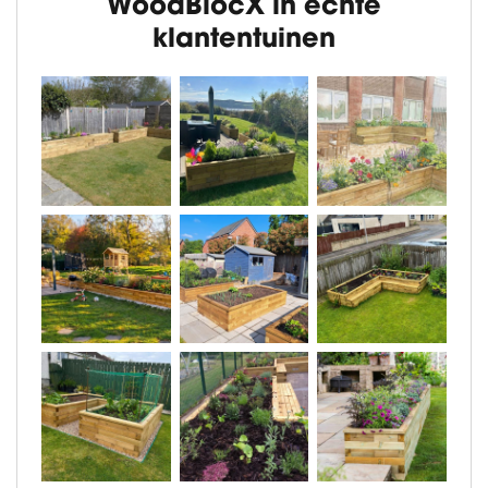
WoodBlocX in echte
klantentuinen