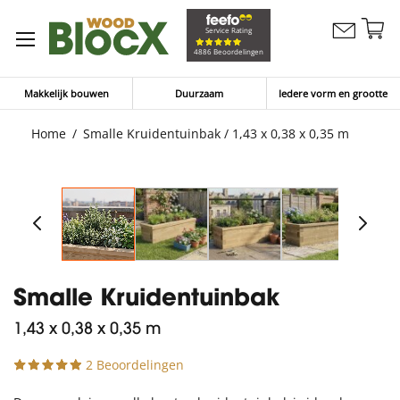
G
Service Rating
Contacteer
na
Winkelw
4886 Beoordelingen
ons
d
in
Makkelijk bouwen
Duurzaam
Iedere vorm en grootte
Home
Smalle Kruidentuinbak / 1,43 x 0,38 x 0,35 m
Smalle Kruidentuinbak
1,43 x 0,38 x 0,35 m
2 Beoordelingen