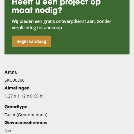
Heeft u een project op
maat nodig?
Wij bieden een gratis ontwerpdienst aan, zonder
verplichting tot aankoop
Begin vandaag
Art.nr.
SKU00360
Afmetingen
1,27 x 1,12 x 0,65 m
Grondtype
Zacht (Grondpennen)
Gewasbeschermers
Nee