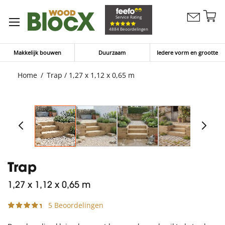
G
Service Rating
Contacteer
na
Winkelw
4884 Beoordelingen
ons
d
in
Makkelijk bouwen
Duurzaam
Iedere vorm en grootte
Home
Trap / 1,27 x 1,12 x 0,65 m
Trap
1,27 x 1,12 x 0,65 m
5 Beoordelingen