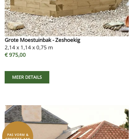
Grote Moestuinbak - Zeshoekig
2,14 x 1,14 x 0,75 m
€ 975,00
MEER DETAILS
PAS VORM &