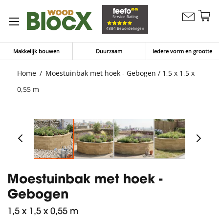
G
Service Rating
Contacteer
na
Winkelw
4884 Beoordelingen
ons
d
in
Makkelijk bouwen
Duurzaam
Iedere vorm en grootte
Home
Moestuinbak met hoek - Gebogen / 1,5 x 1,5 x
0,55 m
Moestuinbak met hoek -
Gebogen
1,5 x 1,5 x 0,55 m