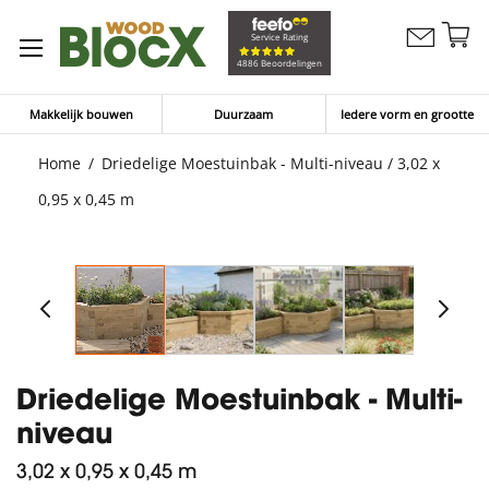
G
Service Rating
Contacteer
na
Winkelw
4886 Beoordelingen
ons
d
in
Makkelijk bouwen
Duurzaam
Iedere vorm en grootte
Home
Driedelige Moestuinbak - Multi-niveau / 3,02 x
0,95 x 0,45 m
Driedelige Moestuinbak - Multi-
niveau
3,02 x 0,95 x 0,45 m