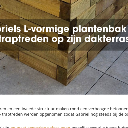
riels L-vormige plantenbak
traptreden op zijn dakterra
teren en een tweede structuur maken rond een verhoogde betonnen 
rp traptreden werden opgenomen zodat Gabriel nog steeds bij de o
X zijn
op maat gemaakte oplossingen
mogelijk voor alle typen buit