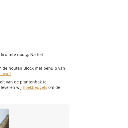
rkruimte nodig. Na het
om de houten BlocX met behulp van
bouwd!
eit van de plantenbak te
 leveren wij
hoekbeugels
om de