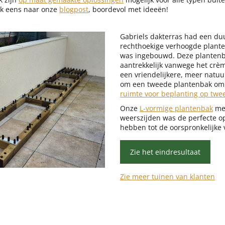
jk eens naar onze
blogpost
, boordevol met ideeën!
Gabriels dakterras had een du
rechthoekige verhoogde plante
was ingebouwd. Deze plantenba
aantrekkelijk vanwege het crèm
een vriendelijkere, meer natuur
om een tweede plantenbak om
ruimte voor beplanting op twee
Onze
L-vormige plantenbak
met
weerszijden was de perfecte o
hebben tot de oorspronkelijke
Zie het eindresultaat
Zie meer tuinen van klanten