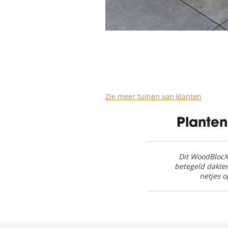
Zie meer tuinen van klanten
Plante
Dit WoodBlocX
betegeld dakter
netjes 