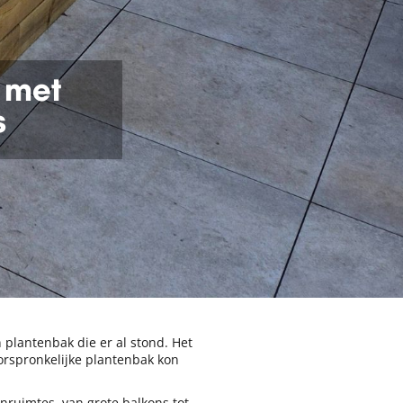
 met
s
plantenbak die er al stond. Het
orspronkelijke plantenbak kon
enruimtes, van grote balkons tot